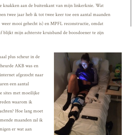
elde knakken aan de buitenkant van mijn linkerknie. Wat
open twee jaar heb ik tot twee keer toe een aantal maanden
ie weer mooi gehecht is) en MPFL reconstructie, omdat
f blijkt mijn achterste kruisband de boosdoener te zijn
al plus scheur in de
scheurde AKB was en
internet afgezocht naar
aren een aantal
e sites met moeilijke
e reden waarom ik
achten? Hoe lang moet
 komende maanden zal ik
migen er wat aan