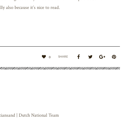
y also because it’s nice to read.
SHARE
0
stiansand | Dutch National Team