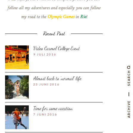
follow all my adventures and especially you can follow
my road to the
Olympic Games
in
Rio
!
Recent Post
Video Carmel College Event
9 JULI 2016
SEARCH
Almost back to ‘normal’ life
23 JUNI 2016
ARCHIVE
Time for some vacation
7 JUNI 2016