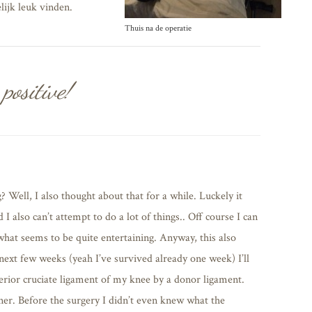
ijk leuk vinden.
Thuis na de operatie
 positive!
 Well, I also thought about that for a while. Luckely it
I also can’t attempt to do a lot of things.. Off course I can
 what seems to be quite entertaining. Anyway, this also
next few weeks (yeah I’ve survived already one week) I’ll
erior cruciate ligament of my knee by a donor ligament.
ner. Before the surgery I didn’t even knew what the