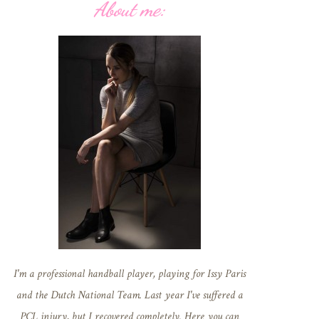
About me:
I'm a professional handball player, playing for Issy Paris
and the Dutch National Team. Last year I've suffered a
PCL injury, but I recovered completely. Here you can