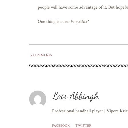
people will have some advantage of it. But hopefull
One thing is sure:
be positive!
9
COMMENTS
Lois Abbingh
Professional handball player | Vipers Kri
FACEBOOK
TWITTER