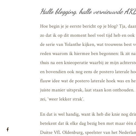
Hallo blogging, hallo vernieuwde AK
Hoe begin je je eerste bericht op je blog? Tja, daa
zo dat ik op dit moment heel veel tijd heb en ook
de serie van Yolanthe kijken, wat trouwens best ve
reden waarom ik hiermee ben begonnen: Ik zit nam
thuis na een knieoperatie waarbij ze mijn achter
en bovendien ook nog eens de postero laterale h
flauw idee wat de postero laterale hoek was en h
juiste manier uitsprak, laat staan kon onthouden. M
zei, ‘weer lekker strak’.
En dat is wel handig, want ik heb die knie nog dri
betekent dat ik elke dag bezig ben met maar één d
Duitse VfL Oldenburg, speelster van het Nederlan