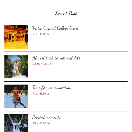
Recent Post
Video Carmel College Event
9 JULI 2016
Almost back to ‘normal’ life
23 JUNI 2016
Time for some vacation
7 JUNI 2016
Special moments
25 MEI 2016