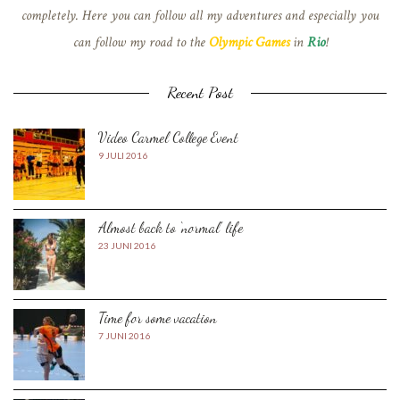
completely. Here you can follow all my adventures and especially you
can follow my road to the
Olympic Games
in
Rio
!
Recent Post
Video Carmel College Event
9 JULI 2016
Almost back to ‘normal’ life
23 JUNI 2016
Time for some vacation
7 JUNI 2016