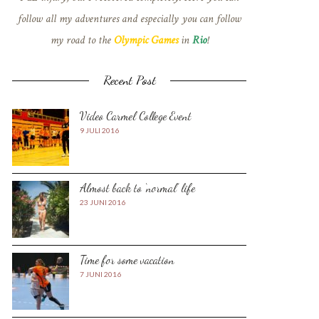
follow all my adventures and especially you can follow
my road to the
Olympic Games
in
Rio
!
Recent Post
Video Carmel College Event
9 JULI 2016
Almost back to ‘normal’ life
23 JUNI 2016
Time for some vacation
7 JUNI 2016