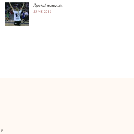
Special moments
25 MEI 2016
OP