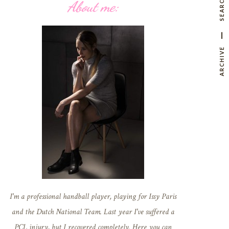
SEARCH
About me:
ARCHIVE
I'm a professional handball player, playing for Issy Paris
and the Dutch National Team. Last year I've suffered a
PCL injury, but I recovered completely. Here you can