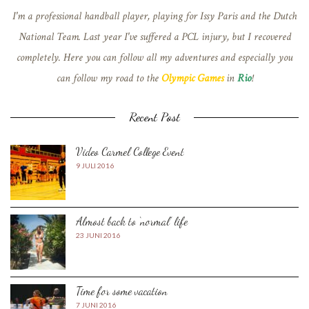
I'm a professional handball player, playing for Issy Paris and the Dutch
National Team. Last year I've suffered a PCL injury, but I recovered
completely. Here you can follow all my adventures and especially you
can follow my road to the
Olympic Games
in
Rio
!
Recent Post
Video Carmel College Event
9 JULI 2016
Almost back to ‘normal’ life
23 JUNI 2016
Time for some vacation
7 JUNI 2016