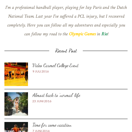
I'm a professional handball player, playing for Issy Paris and the Dutch
National Team. Last year I've suffered a PCL injury, but I recovered
completely. Here you can follow all my adventures and especially you
can follow my road to the
Olympic Games
in
Rio
!
Recent Post
Video Carmel College Event
9 JULI 2016
Almost back to ‘normal’ life
23 JUNI 2016
Time for some vacation
7 JUNI 2016