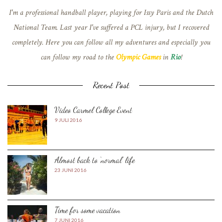
I'm a professional handball player, playing for Issy Paris and the Dutch
National Team. Last year I've suffered a PCL injury, but I recovered
completely. Here you can follow all my adventures and especially you
can follow my road to the
Olympic Games
in
Rio
!
Recent Post
Video Carmel College Event
9 JULI 2016
Almost back to ‘normal’ life
23 JUNI 2016
Time for some vacation
7 JUNI 2016