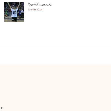
Special moments
25 MEI 2016
OP