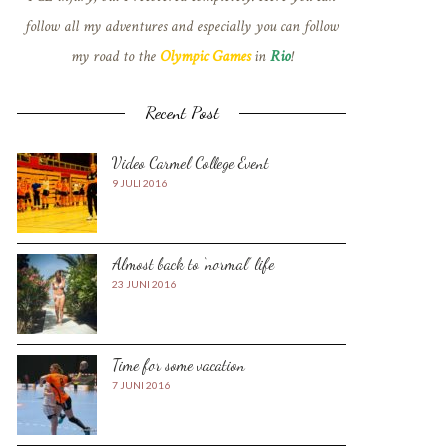
follow all my adventures and especially you can follow
my road to the
Olympic Games
in
Rio
!
Recent Post
Video Carmel College Event
9 JULI 2016
Almost back to ‘normal’ life
23 JUNI 2016
Time for some vacation
7 JUNI 2016