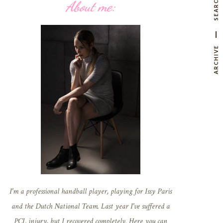
SEARCH
About me:
ARCHIVE
I'm a professional handball player, playing for Issy Paris
and the Dutch National Team. Last year I've suffered a
PCL injury, but I recovered completely. Here you can